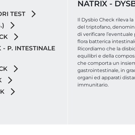
NATRIX - DYS
ORI TEST
Il Dysbio Check rileva l
.)
del triptofano, denomin
di verificare l’eventuale
ECK
flora batterica intestinal
- P. INTESTINALE
Ricordiamo che la disbio
equilibri e della composi
che comporta un insieme
ECK
gastrointestinale, in g
organi ed apparati distan
K
immunitario.
CK