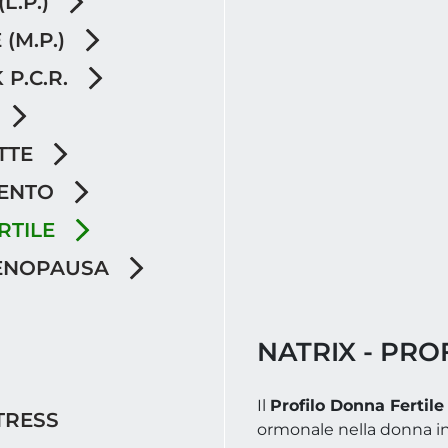
L.P.)
 (M.P.)
 P.C.R.
TTE
MENTO
RTILE
MENOPAUSA
NATRIX - PRO
Il
Profilo Donna Fertile
STRESS
ormonale nella donna in e