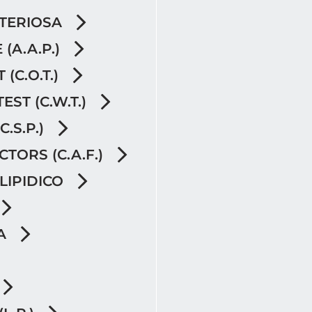
RTERIOSA
 (A.A.P.)
(C.O.T.)
EST (C.W.T.)
C.S.P.)
CTORS (C.A.F.)
 LIPIDICO
TA