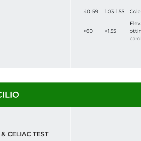
40-59
1.03-1.55
Cole
Elev
>60
>1.55
otti
card
ILIO
 & CELIAC TEST