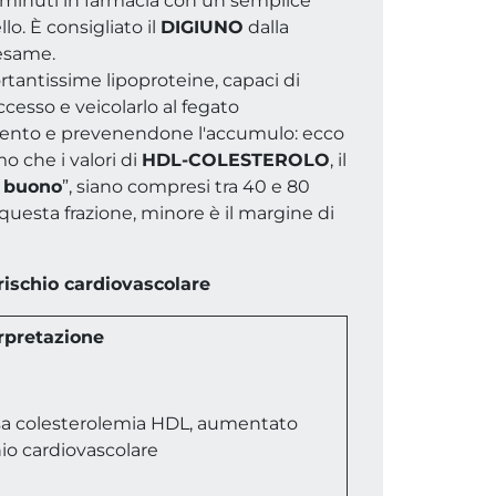
 minuti in farmacia con un semplice
lo. È consigliato il
DIGIUNO
dalla
esame.
tantissime lipoproteine, capaci di
eccesso e veicolarlo al fegato
ento e prevenendone l'accumulo: ecco
o che i valori di
HDL-COLESTEROLO
, il
o buono
”, siano compresi tra 40 e 80
questa frazione, minore è il margine di
ischio cardiovascolare
rpretazione
a colesterolemia HDL, aumentato
hio cardiovascolare