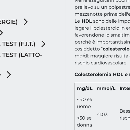
viene eseguita in pochi
prelievo su un polpastrel
mezzanotte prima dell'
ERGIE)
Le
HDL
sono delle impor
legare il colesterolo in 
favorendone lo smaltim
perché è importantissim
EST (F.I.T.)
cosiddetto “
colesterol
 TEST (LATTO-
mg/dl: maggiore risulta 
rischio cardiovascolare.
O
Colesterolemia HDL e r
mg/dL
mmol/L
Inte
<40 se
uomo
Bass
<1.03
<50 se
risc
donna